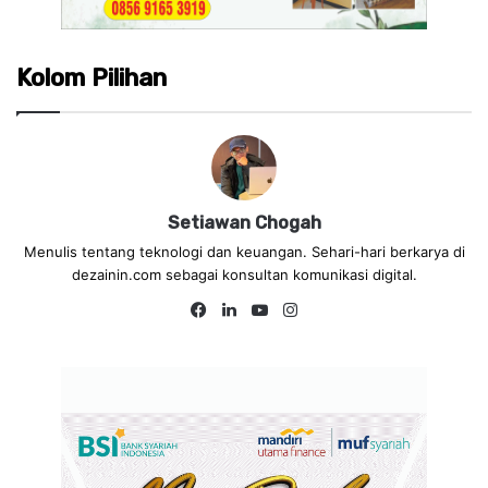
Kolom Pilihan
Setiawan Chogah
Menulis tentang teknologi dan keuangan. Sehari-hari berkarya di
dezainin.com sebagai konsultan komunikasi digital.
Fa
Lin
Yo
Ins
ce
ke
uT
tag
bo
dIn
ub
ra
ok
e
m