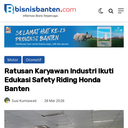
Switch ski
Mencar
M
Motor
Otomotif
Ratusan Karyawan Industri Ikuti
Edukasi Safety Riding Honda
Banten
Susi Kurniawati
26 Mei 2026