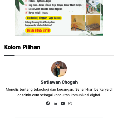
Kolom Pilihan
Setiawan Chogah
Menulis tentang teknologi dan keuangan. Sehari-hari berkarya di
dezainin.com sebagai konsultan komunikasi digital.
Fa
Lin
Yo
Ins
ce
ke
uT
tag
bo
dIn
ub
ra