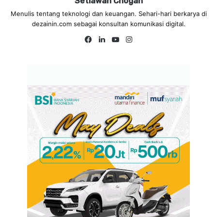
Setiawan Chogah
Menulis tentang teknologi dan keuangan. Sehari-hari berkarya di
dezainin.com sebagai konsultan komunikasi digital.
Fa
Lin
Yo
Ins
ce
ke
uT
tag
bo
dIn
ub
ra
ok
e
m