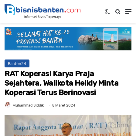
Switch ski
Mencar
M
Banten24
RAT Koperasi Karya Praja
Sejahtera, Walikota Helldy Minta
Koperasi Terus Berinovasi
Muhammad Siddik
8 Maret 2024