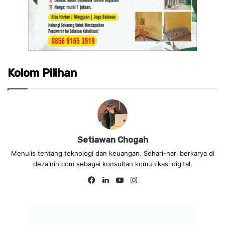
Kolom Pilihan
Setiawan Chogah
Menulis tentang teknologi dan keuangan. Sehari-hari berkarya di
dezainin.com sebagai konsultan komunikasi digital.
Fa
Lin
Yo
Ins
ce
ke
uT
tag
bo
dIn
ub
ra
ok
e
m