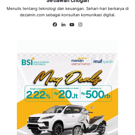
Setiawan Chogah
Menulis tentang teknologi dan keuangan. Sehari-hari berkarya di
dezainin.com sebagai konsultan komunikasi digital.
Fa
Lin
Yo
Ins
ce
ke
uT
tag
bo
dIn
ub
ra
ok
e
m