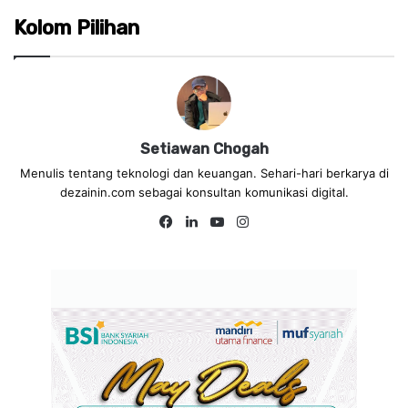
Kolom Pilihan
Setiawan Chogah
Menulis tentang teknologi dan keuangan. Sehari-hari berkarya di
dezainin.com sebagai konsultan komunikasi digital.
Fa
Lin
Yo
Ins
ce
ke
uT
tag
bo
dIn
ub
ra
ok
e
m