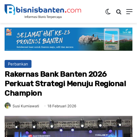
Switch ski
Mencar
M
Perbankan
Rakernas Bank Banten 2026
Perkuat Strategi Menuju Regional
Champion
Susi Kurniawati
18 Februari 2026