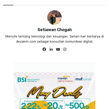
Setiawan Chogah
Menulis tentang teknologi dan keuangan. Sehari-hari berkarya di
dezainin.com sebagai konsultan komunikasi digital.
Fa
Lin
Yo
Ins
ce
ke
uT
tag
bo
dIn
ub
ra
ok
e
m