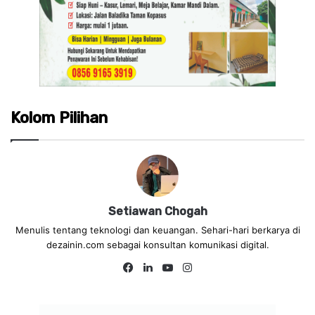
Kolom Pilihan
Setiawan Chogah
Menulis tentang teknologi dan keuangan. Sehari-hari berkarya di
dezainin.com sebagai konsultan komunikasi digital.
Fa
Lin
Yo
Ins
ce
ke
uT
tag
bo
dIn
ub
ra