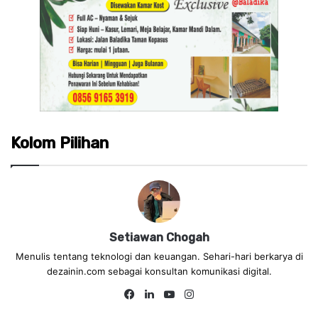
Kolom Pilihan
Setiawan Chogah
Menulis tentang teknologi dan keuangan. Sehari-hari berkarya di
dezainin.com sebagai konsultan komunikasi digital.
Fa
Lin
Yo
Ins
ce
ke
uT
tag