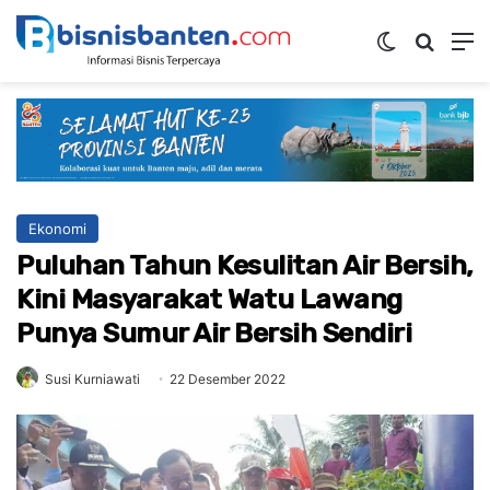
Switch ski
Mencar
M
Ekonomi
Puluhan Tahun Kesulitan Air Bersih,
Kini Masyarakat Watu Lawang
Punya Sumur Air Bersih Sendiri
Susi Kurniawati
22 Desember 2022