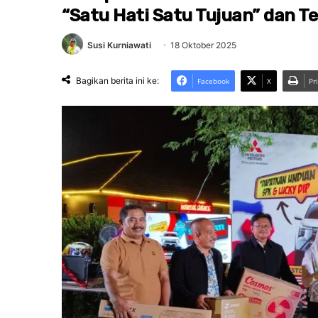
“Satu Hati Satu Tujuan” dan Te
Susi Kurniawati
18 Oktober 2025
Bagikan berita ini ke:
Facebook
X
Pr