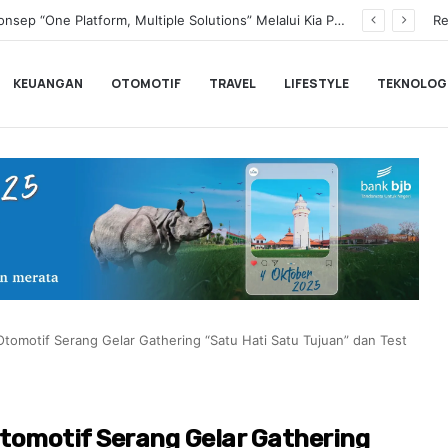
Transformasi Digital Perkuat Layanan, Bank bjb Raih Lima Titanium Awards pada PRIMA Awards 2026
Re
KEUANGAN
OTOMOTIF
TRAVEL
LIFESTYLE
TEKNOLOG
Otomotif Serang Gelar Gathering “Satu Hati Satu Tujuan” dan Test
Otomotif Serang Gelar Gathering