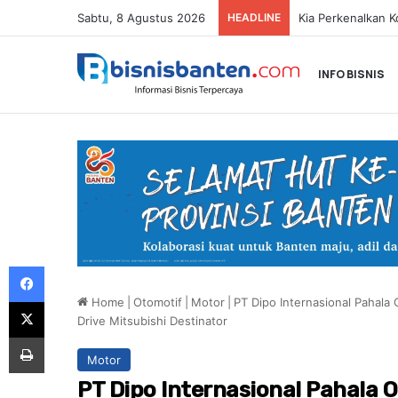
Sabtu, 8 Agustus 2026
HEADLINE
INFO BISNIS
Facebook
Home
|
Otomotif
|
Motor
|
PT Dipo Internasional Pahala 
X
Drive Mitsubishi Destinator
Print
Motor
PT Dipo Internasional Pahala 