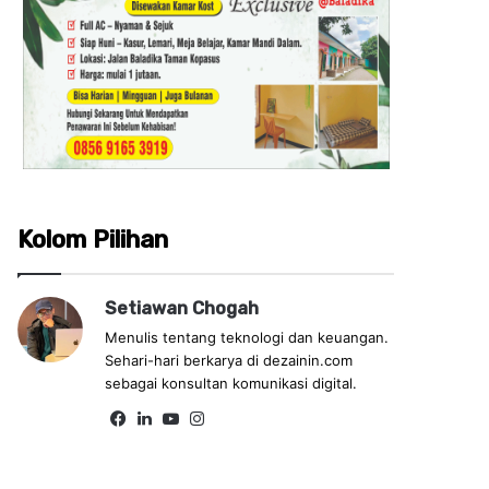
Kolom Pilihan
Setiawan Chogah
Menulis tentang teknologi dan keuangan.
Sehari-hari berkarya di dezainin.com
sebagai konsultan komunikasi digital.
Fa
Lin
Yo
Ins
ce
ke
uT
tag
bo
dIn
ub
ra