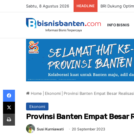
Sabtu, 8 Agustus 2026
HEADLINE
INFO BISNIS
Facebook
Home
|
Ekonomi
|
Provinsi Banten Empat Besar Realisas
X
Ekonomi
Print
Provinsi Banten Empat Besar R
Susi Kurniawati
20 September 2023