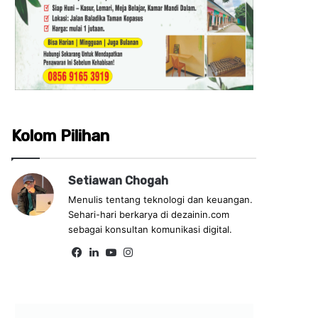
Kolom Pilihan
Setiawan Chogah
Menulis tentang teknologi dan keuangan.
Sehari-hari berkarya di dezainin.com
sebagai konsultan komunikasi digital.
Fa
Lin
Yo
Ins
ce
ke
uT
tag
bo
dIn
ub
ra
ok
e
m