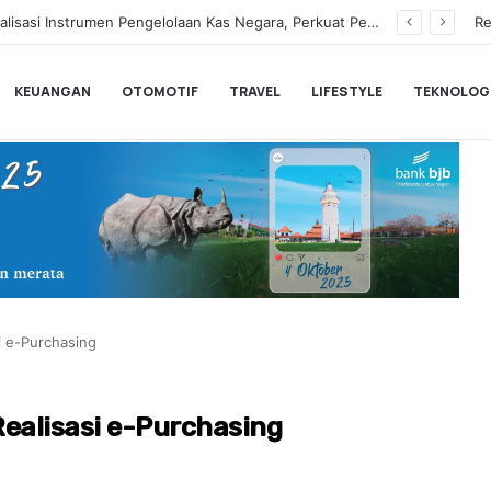
Hampir Sentuh 70.000 Pengguna, Polytron Optimis Sambut Ajang GIIAS 2026 dengan Respon Positif
Re
KEUANGAN
OTOMOTIF
TRAVEL
LIFESTYLE
TEKNOLOG
i e-Purchasing
ealisasi e-Purchasing