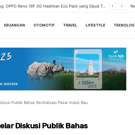
Wamenkeu Juda Agung Optimis Ekonomi Tumbuh Kuat dan Fiskal Tetap Terjaga di Tengah Ketidakpastian Global
Re
KEUANGAN
OTOMOTIF
TRAVEL
LIFESTYLE
TEKNOLOG
kusi Publik Bahas Revitalisasi Pasar Induk Rau
lar Diskusi Publik Bahas