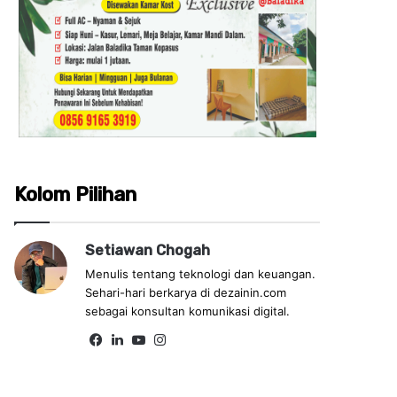
Kolom Pilihan
Setiawan Chogah
Menulis tentang teknologi dan keuangan.
Sehari-hari berkarya di dezainin.com
sebagai konsultan komunikasi digital.
Fa
Lin
Yo
Ins
ce
ke
uT
tag
bo
dIn
ub
ra