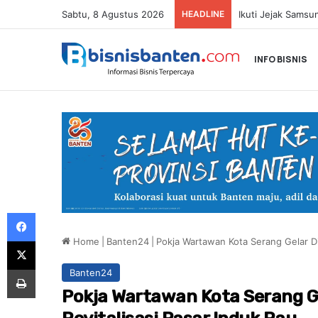
Sabtu, 8 Agustus 2026
HEADLINE
INFO BISNIS
Facebook
Home
|
Banten24
|
Pokja Wartawan Kota Serang Gelar Dis
X
Print
Banten24
Pokja Wartawan Kota Serang Ge