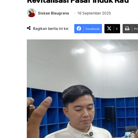
Revitalisasi Pasar Induk Rau
Siskae Blaugrana
16 September 2025
Bagikan berita ini ke:
Facebook
X
Pr