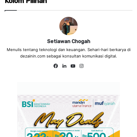
Kolom Pilihan
Setiawan Chogah
Menulis tentang teknologi dan keuangan. Sehari-hari berkarya di
dezainin.com sebagai konsultan komunikasi digital.
Fa
Lin
Yo
Ins
ce
ke
uT
tag
bo
dIn
ub
ra
ok
e
m