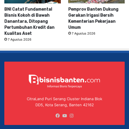
BNI Catat Fundamental
Pemprov Banten Dukung
Bisnis Kokoh di Bawah
Gerakan Irigasi Bersih
Danantara, Ditopang
Kementerian Pekerjaan
Pertumbuhan Kredit dan
Umum
Kualitas Aset
7 Agustus 2026
7 Agustus 2026
CitraLand Puri Serang Cluster Indiana Blok
DD5, Kota Serang, Banten 42162
Facebook
YouTube
Instagram