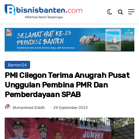
Switch ski
Mencar
M
Banten24
PMI Cilegon Terima Anugrah Pusat
Unggulan Pembina PMR Dan
Pemberdayaan SPAB
Muhammad Siddik
29 September 2023