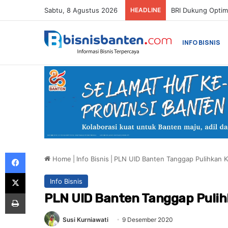
Sabtu, 8 Agustus 2026
HEADLINE
INFO BISNIS
Facebook
Home
|
Info Bisnis
|
PLN UID Banten Tanggap Pulihkan Kel
X
Info Bisnis
Print
PLN UID Banten Tanggap Pulihk
Susi Kurniawati
9 Desember 2020