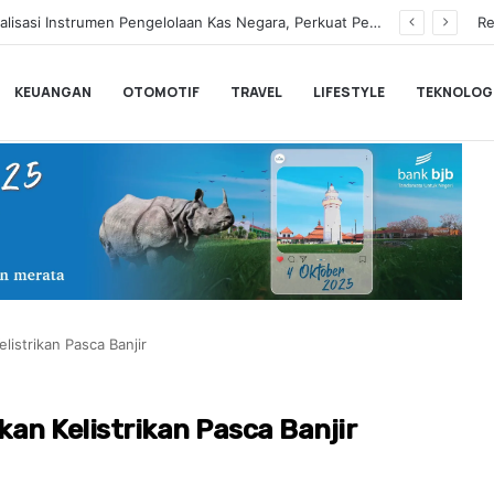
Hampir Sentuh 70.000 Pengguna, Polytron Optimis Sambut Ajang GIIAS 2026 dengan Respon Positif
Re
KEUANGAN
OTOMOTIF
TRAVEL
LIFESTYLE
TEKNOLOG
istrikan Pasca Banjir
an Kelistrikan Pasca Banjir