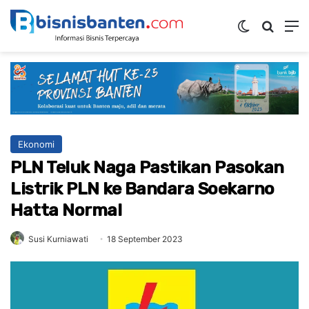
Switch ski
Mencar
M
Ekonomi
PLN Teluk Naga Pastikan Pasokan
Listrik PLN ke Bandara Soekarno
Hatta Normal
Susi Kurniawati
18 September 2023