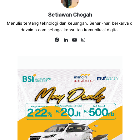
Setiawan Chogah
Menulis tentang teknologi dan keuangan. Sehari-hari berkarya di
dezainin.com sebagai konsultan komunikasi digital.
Fa
Lin
Yo
Ins
ce
ke
uT
tag
bo
dIn
ub
ra
ok
e
m