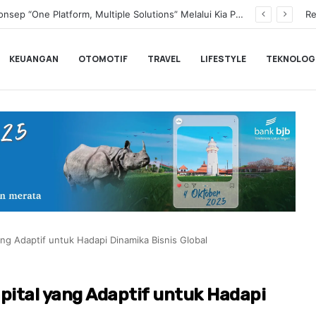
Transformasi Digital Perkuat Layanan, Bank bjb Raih Lima Titanium Awards pada PRIMA Awards 2026
Re
KEUANGAN
OTOMOTIF
TRAVEL
LIFESTYLE
TEKNOLOG
ng Adaptif untuk Hadapi Dinamika Bisnis Global
ital yang Adaptif untuk Hadapi