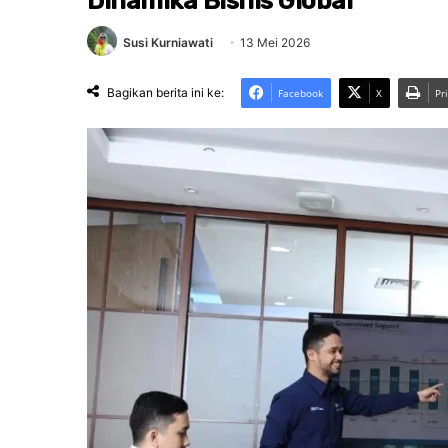
Dinamika Bisnis Global
Susi Kurniawati
13 Mei 2026
Bagikan berita ini ke:
Facebook
X
Pr