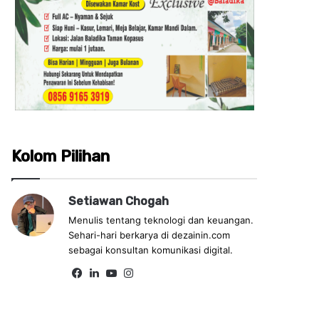
Kolom Pilihan
Setiawan Chogah
Menulis tentang teknologi dan keuangan.
Sehari-hari berkarya di dezainin.com
sebagai konsultan komunikasi digital.
Fa
Lin
Yo
Ins
ce
ke
uT
tag
bo
dIn
ub
ra