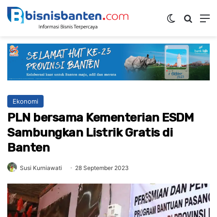
Switch ski
Mencar
M
Ekonomi
PLN bersama Kementerian ESDM
Sambungkan Listrik Gratis di
Banten
Susi Kurniawati
28 September 2023