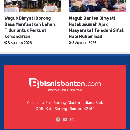
Wagub Dimyati Dorong
Wagub Banten Dimyati
Desa Manfaatkan Lahan
Natakusumah Ajak
Tidur untuk Perkuat
Masyarakat Teladani Sifat
Kemandirian
Nabi Muhammad
8 Agustus 2026
8 Agustus 2026
CitraLand Puri Serang Cluster Indiana Blok
DD5, Kota Serang, Banten 42162
Facebook
YouTube
Instagram