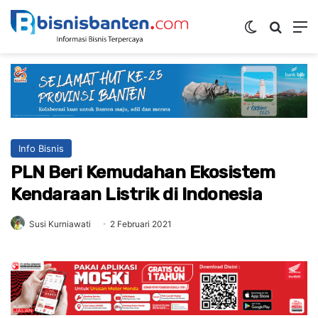
Switch skin
Mencar
M
Info Bisnis
PLN Beri Kemudahan Ekosistem
Kendaraan Listrik di Indonesia
Susi Kurniawati
2 Februari 2021