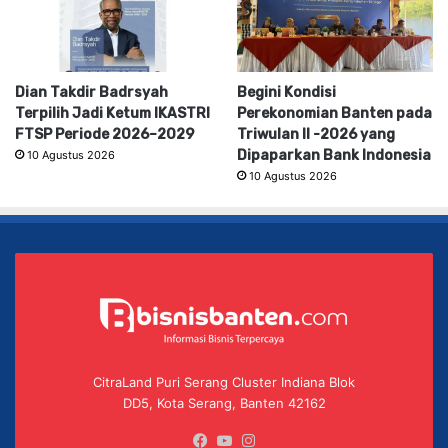
Dian Takdir Badrsyah
Begini Kondisi
Terpilih Jadi Ketum IKASTRI
Perekonomian Banten pada
FTSP Periode 2026–2029
Triwulan II -2026 yang
Dipaparkan Bank Indonesia
10 Agustus 2026
10 Agustus 2026
CitraLand Puri Serang Cluster Indiana Blok
DD5, Kota Serang, Banten 42162
Facebook
YouTube
Instagram