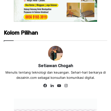
Kolom Pilihan
Setiawan Chogah
Menulis tentang teknologi dan keuangan. Sehari-hari berkarya di
dezainin.com sebagai konsultan komunikasi digital.
Fa
Lin
Yo
Ins
ce
ke
uT
tag
bo
dIn
ub
ra
ok
e
m