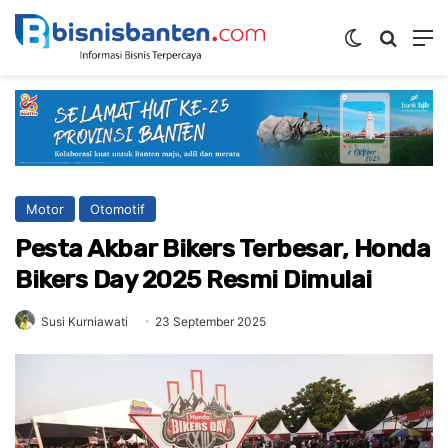
Switch ski
Mencar
M
Motor
Otomotif
Pesta Akbar Bikers Terbesar, Honda
Bikers Day 2025 Resmi Dimulai
Susi Kurniawati
23 September 2025