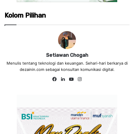
Kolom Pilihan
Setiawan Chogah
Menulis tentang teknologi dan keuangan. Sehari-hari berkarya di
dezainin.com sebagai konsultan komunikasi digital.
Fa
Lin
Yo
Ins
ce
ke
uT
tag
bo
dIn
ub
ra
ok
e
m