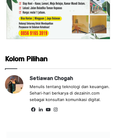
Kolom Pilihan
Setiawan Chogah
Menulis tentang teknologi dan keuangan.
Sehari-hari berkarya di dezainin.com
sebagai konsultan komunikasi digital.
Fa
Lin
Yo
Ins
ce
ke
uT
tag
bo
dIn
ub
ra
ok
e
m