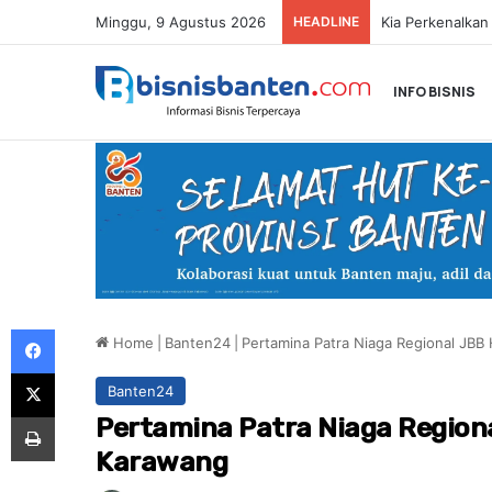
Minggu, 9 Agustus 2026
HEADLINE
INFO BISNIS
Facebook
Home
|
Banten24
|
Pertamina Patra Niaga Regional JBB 
X
Banten24
Print
Pertamina Patra Niaga Regiona
Karawang