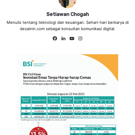
Setiawan Chogah
Menulis tentang teknologi dan keuangan. Sehari-hari berkarya di
dezainin.com sebagai konsultan komunikasi digital.
Fa
Lin
Yo
Ins
ce
ke
uT
tag
bo
dIn
ub
ra
ok
e
m