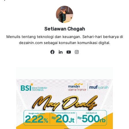
Setiawan Chogah
Menulis tentang teknologi dan keuangan. Sehari-hari berkarya di
dezainin.com sebagai konsultan komunikasi digital.
Fa
Lin
Yo
Ins
ce
ke
uT
tag
bo
dIn
ub
ra
ok
e
m