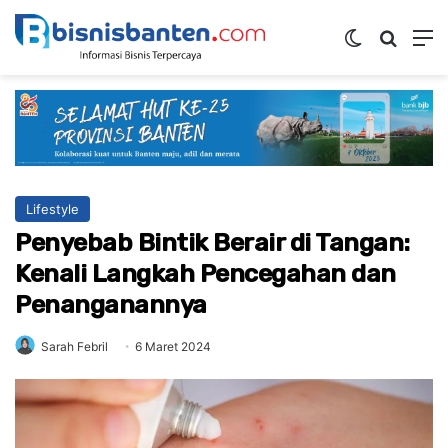
Switch ski
Mencar
M
Lifestyle
Penyebab Bintik Berair di Tangan:
Kenali Langkah Pencegahan dan
Penanganannya
Sarah Febril
6 Maret 2024