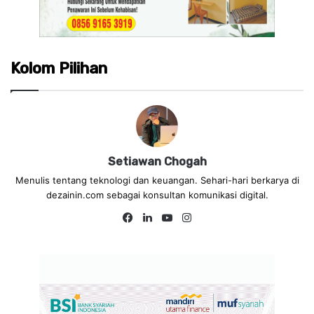
Kolom Pilihan
Setiawan Chogah
Menulis tentang teknologi dan keuangan. Sehari-hari berkarya di
dezainin.com sebagai konsultan komunikasi digital.
Fa
Lin
Yo
Ins
ce
ke
uT
tag
bo
dIn
ub
ra
ok
e
m