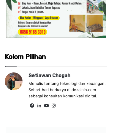
Kolom Pilihan
Setiawan Chogah
Menulis tentang teknologi dan keuangan.
Sehari-hari berkarya di dezainin.com
sebagai konsultan komunikasi digital.
Fa
Lin
Yo
Ins
ce
ke
uT
tag
bo
dIn
ub
ra
ok
e
m