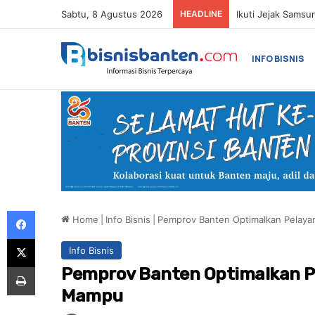
Sabtu, 8 Agustus 2026
HEADLINE
INFO BISNIS
Facebook
Home
|
Info Bisnis
|
Pemprov Banten Optimalkan Pelaya
X
Info Bisnis
Print
Pemprov Banten Optimalkan P
Mampu