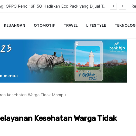
Wamenkeu Juda Agung Optimis Ekonomi Tumbuh Kuat dan Fiskal Tetap Terjaga di Tengah Ketidakpastian Global
Re
KEUANGAN
OTOMOTIF
TRAVEL
LIFESTYLE
TEKNOLOG
nan Kesehatan Warga Tidak Mampu
elayanan Kesehatan Warga Tidak