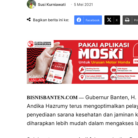
Susi Kurniawati
5 Mei 2021
Bagikan berita ini ke:
Facebook
X
Pr
Gubernur Banten, H. 
BISNISBANTEN.COM —
Andika Hazrumy terus mengoptimalkan pela
penyediaan sarana kesehatan dan jaminan k
diharapkan lebih mudah dalam mengakses l