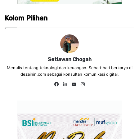
Kolom Pilihan
Setiawan Chogah
Menulis tentang teknologi dan keuangan. Sehari-hari berkarya di
dezainin.com sebagai konsultan komunikasi digital.
Fa
Lin
Yo
Ins
ce
ke
uT
tag
bo
dIn
ub
ra
ok
e
m