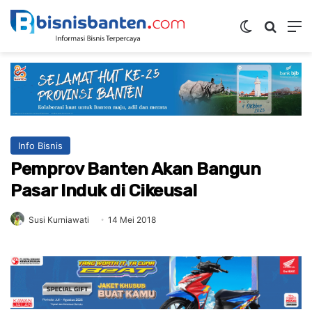
Switch ski
Mencar
M
Info Bisnis
Pemprov Banten Akan Bangun
Pasar Induk di Cikeusal
Susi Kurniawati
14 Mei 2018