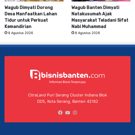
Wagub Dimyati Dorong
Wagub Banten Dimyati
Desa Manfaatkan Lahan
Natakusumah Ajak
Tidur untuk Perkuat
Masyarakat Teladani Sifat
Kemandirian
Nabi Muhammad
8 Agustus 2026
8 Agustus 2026
CitraLand Puri Serang Cluster Indiana Blok
DD5, Kota Serang, Banten 42162
Facebook
YouTube
Instagram