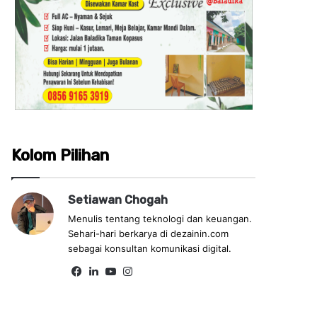
Kolom Pilihan
Setiawan Chogah
Menulis tentang teknologi dan keuangan.
Sehari-hari berkarya di dezainin.com
sebagai konsultan komunikasi digital.
Fa
Lin
Yo
Ins
ce
ke
uT
tag
bo
dIn
ub
ra