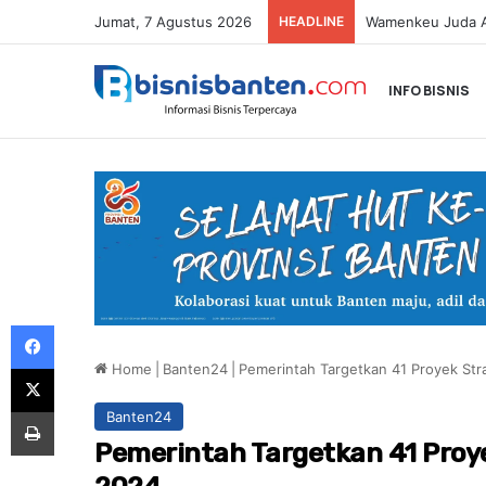
Jumat, 7 Agustus 2026
HEADLINE
Astra Honda Sia
INFO BISNIS
Facebook
Home
|
Banten24
|
Pemerintah Targetkan 41 Proyek Str
X
Print
Banten24
Pemerintah Targetkan 41 Proye