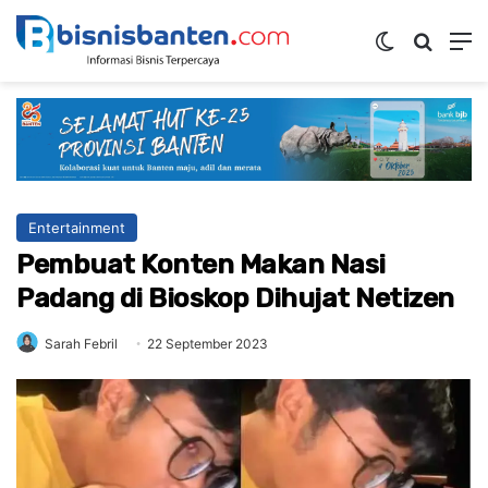
Switch ski
Mencar
M
Entertainment
Pembuat Konten Makan Nasi
Padang di Bioskop Dihujat Netizen
Sarah Febril
22 September 2023