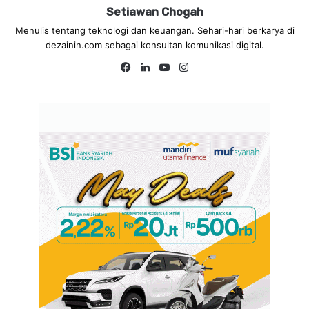
Setiawan Chogah
Menulis tentang teknologi dan keuangan. Sehari-hari berkarya di
dezainin.com sebagai konsultan komunikasi digital.
Fa
Lin
Yo
Ins
ce
ke
uT
tag
bo
dIn
ub
ra
ok
e
m