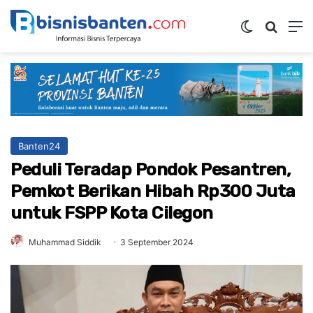
Switch ski
Mencar
M
Banten24
Peduli Teradap Pondok Pesantren,
Pemkot Berikan Hibah Rp300 Juta
untuk FSPP Kota Cilegon
Muhammad Siddik
3 September 2024