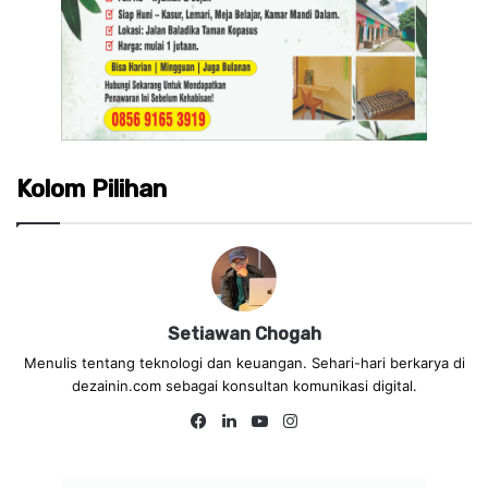
Kolom Pilihan
Setiawan Chogah
Menulis tentang teknologi dan keuangan. Sehari-hari berkarya di
dezainin.com sebagai konsultan komunikasi digital.
Fa
Lin
Yo
Ins
ce
ke
uT
tag
bo
dIn
ub
ra