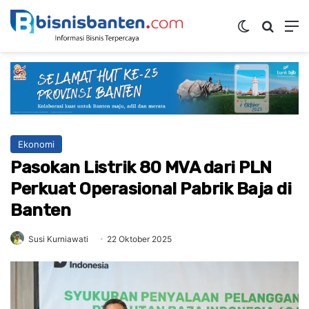
Switch ski
Mencar
M
Ekonomi
Pasokan Listrik 80 MVA dari PLN
Perkuat Operasional Pabrik Baja di
Banten
Susi Kurniawati
22 Oktober 2025