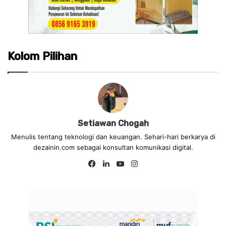
Kolom Pilihan
Setiawan Chogah
Menulis tentang teknologi dan keuangan. Sehari-hari berkarya di
dezainin.com sebagai konsultan komunikasi digital.
Fa
Lin
Yo
Ins
ce
ke
uT
tag
bo
dIn
ub
ra
ok
e
m