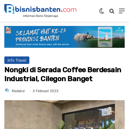
Switch ski
Mencar
M
Info Travel
Nongki di Serada Coffee Berdesain
Industrial, Cilegon Banget
Redaksi
3 Februari 2023