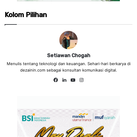
Kolom Pilihan
Setiawan Chogah
Menulis tentang teknologi dan keuangan. Sehari-hari berkarya di
dezainin.com sebagai konsultan komunikasi digital.
Fa
Lin
Yo
Ins
ce
ke
uT
tag
bo
dIn
ub
ra
ok
e
m