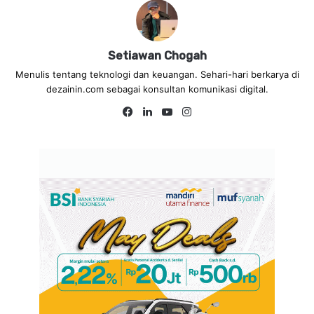
Setiawan Chogah
Menulis tentang teknologi dan keuangan. Sehari-hari berkarya di
dezainin.com sebagai konsultan komunikasi digital.
Fa
Lin
Yo
Ins
ce
ke
uT
tag
bo
dIn
ub
ra
ok
e
m