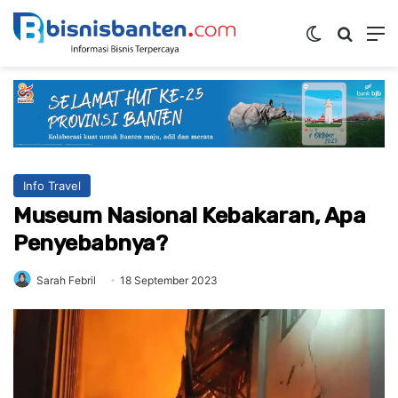
Switch ski
Mencar
M
Info Travel
Museum Nasional Kebakaran, Apa
Penyebabnya?
Sarah Febril
18 September 2023