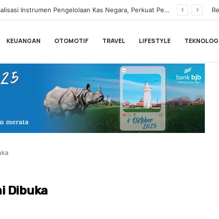
Hampir Sentuh 70.000 Pengguna, Polytron Optimis Sambut Ajang GIIAS 2026 dengan Respon Positif
Re
KEUANGAN
OTOMOTIF
TRAVEL
LIFESTYLE
TEKNOLOG
uka
i Dibuka