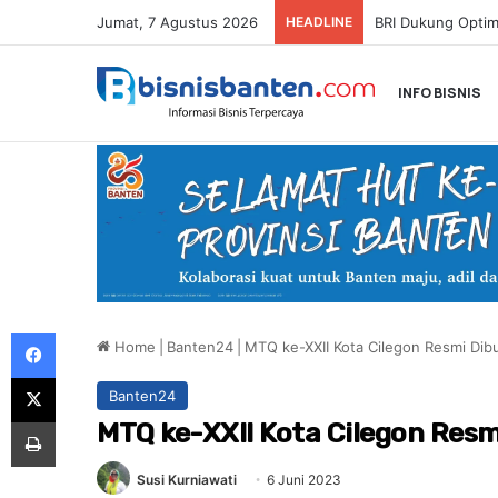
Jumat, 7 Agustus 2026
HEADLINE
INFO BISNIS
Facebook
Home
|
Banten24
|
MTQ ke-XXII Kota Cilegon Resmi Dib
X
Banten24
Print
MTQ ke-XXII Kota Cilegon Resm
Susi Kurniawati
6 Juni 2023