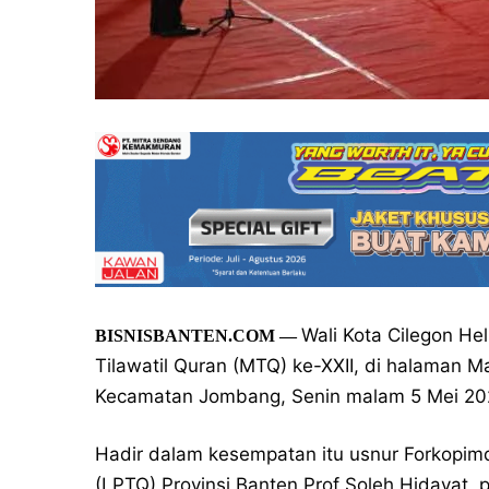
Wali Kota Cilegon H
BISNISBANTEN.COM —
Tilawatil Quran (MTQ) ke-XXII, di halaman 
Kecamatan Jombang, Senin malam 5 Mei 20
Hadir dalam kesempatan itu usnur Forkopim
(LPTQ) Provinsi Banten Prof Soleh Hidayat, p