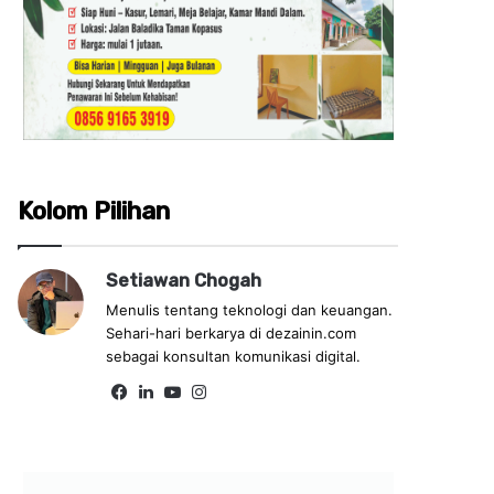
Kolom Pilihan
Setiawan Chogah
Menulis tentang teknologi dan keuangan.
Sehari-hari berkarya di dezainin.com
sebagai konsultan komunikasi digital.
Fa
Lin
Yo
Ins
ce
ke
uT
tag
bo
dIn
ub
ra
ok
e
m