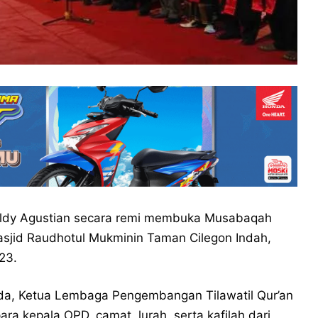
elldy Agustian secara remi membuka Musabaqah
Masjid Raudhotul Mukminin Taman Cilegon Indah,
23.
da, Ketua Lembaga Pengembangan Tilawatil Qur’an
ara kepala OPD, camat, lurah, serta kafilah dari