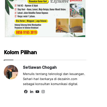
Kolom Pilihan
Setiawan Chogah
Menulis tentang teknologi dan keuangan.
Sehari-hari berkarya di dezainin.com
sebagai konsultan komunikasi digital.
Fa
Lin
Yo
Ins
ce
ke
uT
tag
bo
dIn
ub
ra