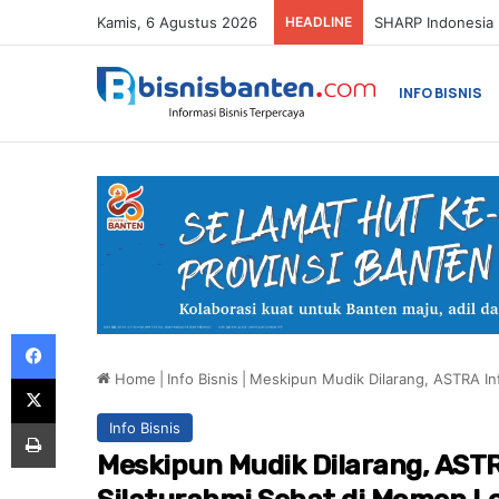
Kamis, 6 Agustus 2026
HEADLINE
Honda Resmi Buk
INFO BISNIS
Facebook
Home
|
Info Bisnis
|
Meskipun Mudik Dilarang, ASTRA In
X
Print
Info Bisnis
Meskipun Mudik Dilarang, AST