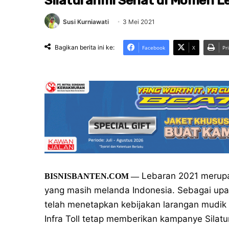
Silaturahmi Sehat di Momen L
Susi Kurniawati
3 Mei 2021
Bagikan berita ini ke:
Facebook
X
Pr
Lebaran 2021 merupa
BISNISBANTEN.COM —
yang masih melanda Indonesia. Sebagai upa
telah menetapkan kebijakan larangan mudik L
Infra Toll tetap memberikan kampanye Silat