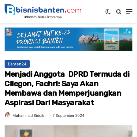
Switch ski
Mencar
M
Banten24
Menjadi Anggota DPRD Termuda di
Cilegon, Fachri: Saya Akan
Membawa dan Memperjuangkan
Aspirasi Dari Masyarakat
Muhammad Siddik
7 September 2024