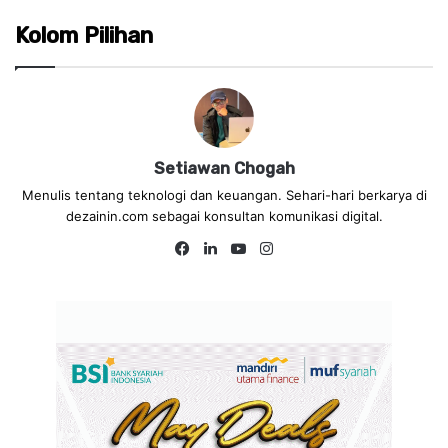
Kolom Pilihan
Setiawan Chogah
Menulis tentang teknologi dan keuangan. Sehari-hari berkarya di
dezainin.com sebagai konsultan komunikasi digital.
Fa
Lin
Yo
Ins
ce
ke
uT
tag
bo
dIn
ub
ra
ok
e
m