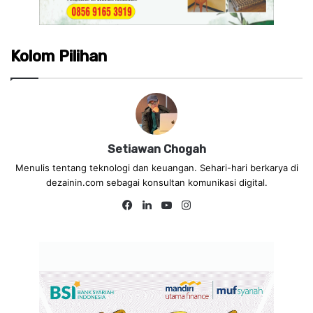
Kolom Pilihan
Setiawan Chogah
Menulis tentang teknologi dan keuangan. Sehari-hari berkarya di
dezainin.com sebagai konsultan komunikasi digital.
Fa
Lin
Yo
Ins
ce
ke
uT
tag
bo
dIn
ub
ra
ok
e
m