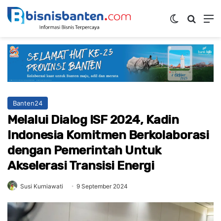
Switch ski
Mencar
M
Banten24
Melalui Dialog ISF 2024, Kadin
Indonesia Komitmen Berkolaborasi
dengan Pemerintah Untuk
Akselerasi Transisi Energi
Susi Kurniawati
9 September 2024