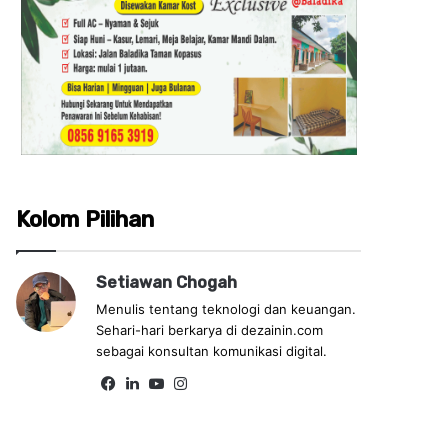
Kolom Pilihan
Setiawan Chogah
Menulis tentang teknologi dan keuangan.
Sehari-hari berkarya di dezainin.com
sebagai konsultan komunikasi digital.
Fa
Lin
Yo
Ins
ce
ke
uT
tag
bo
dIn
ub
ra