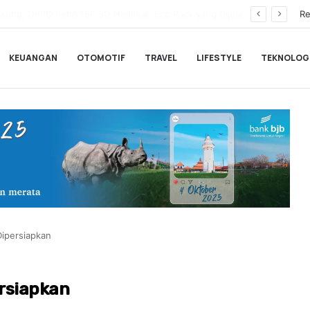
Wamenkeu Juda Agung Optimis Ekonomi Tumbuh Kuat dan Fiskal Tetap Terjaga di Tengah Ketidakpastian Global
Re
KEUANGAN
OTOMOTIF
TRAVEL
LIFESTYLE
TEKNOLOG
Dipersiapkan
ersiapkan