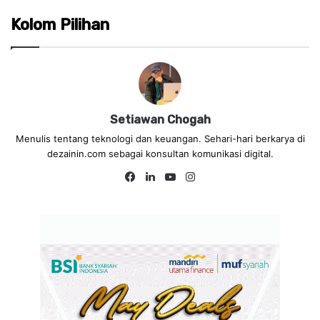
Kolom Pilihan
Setiawan Chogah
Menulis tentang teknologi dan keuangan. Sehari-hari berkarya di
dezainin.com sebagai konsultan komunikasi digital.
Fa
Lin
Yo
Ins
ce
ke
uT
tag
bo
dIn
ub
ra
ok
e
m