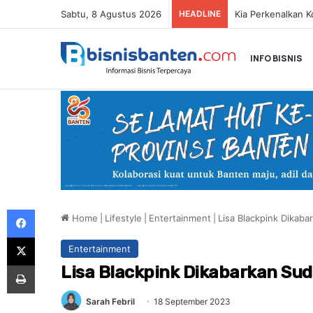
Sabtu, 8 Agustus 2026
HEADLINE
INFO BISNIS
Facebook
Home
|
Lifestyle
|
Entertainment
|
Lisa Blackpink Dikab
X
Entertainment
Print
Lisa Blackpink Dikabarkan Su
Sarah Febril
18 September 2023