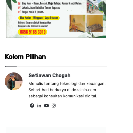
Kolom Pilihan
Setiawan Chogah
Menulis tentang teknologi dan keuangan.
Sehari-hari berkarya di dezainin.com
sebagai konsultan komunikasi digital.
Fa
Lin
Yo
Ins
ce
ke
uT
tag
bo
dIn
ub
ra
ok
e
m