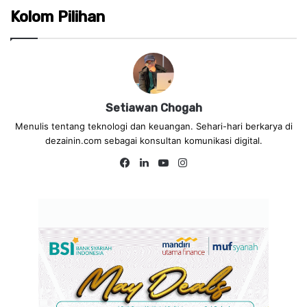
Kolom Pilihan
Setiawan Chogah
Menulis tentang teknologi dan keuangan. Sehari-hari berkarya di
dezainin.com sebagai konsultan komunikasi digital.
Fa
Lin
Yo
Ins
ce
ke
uT
tag
bo
dIn
ub
ra
ok
e
m