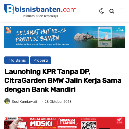
Switch ski
Mencar
M
Info Bisnis
Properti
Launching KPR Tanpa DP,
CitraGarden BMW Jalin Kerja Sama
dengan Bank Mandiri
Susi Kurniawati
28 Oktober 2018