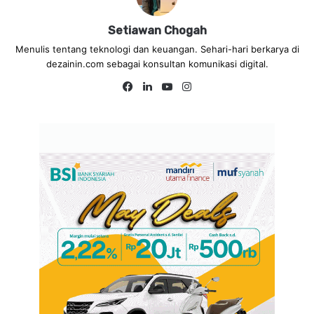
Setiawan Chogah
Menulis tentang teknologi dan keuangan. Sehari-hari berkarya di
dezainin.com sebagai konsultan komunikasi digital.
Fa
Lin
Yo
Ins
ce
ke
uT
tag
bo
dIn
ub
ra
ok
e
m