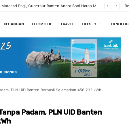
Buka Serang Fair 2026, Walikota Serang Budi Rustandi Tegaskan Komitmen Memberantas Miras dan Dorong UMKM
Re
KEUANGAN
OTOMOTIF
TRAVEL
LIFESTYLE
TEKNOLOG
Padam, PLN UID Banten Berhasil Selamatkan 456.232 kWh
 Tanpa Padam, PLN UID Banten
kWh