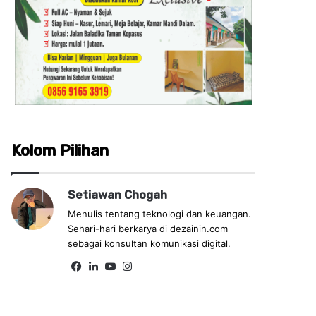
Kolom Pilihan
Setiawan Chogah
Menulis tentang teknologi dan keuangan.
Sehari-hari berkarya di dezainin.com
sebagai konsultan komunikasi digital.
Fa
Lin
Yo
Ins
ce
ke
uT
tag
bo
dIn
ub
ra