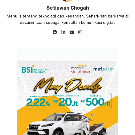
Setiawan Chogah
Menulis tentang teknologi dan keuangan. Sehari-hari berkarya di
dezainin.com sebagai konsultan komunikasi digital.
Fa
Lin
Yo
Ins
ce
ke
uT
tag
bo
dIn
ub
ra
ok
e
m