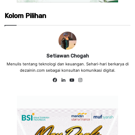
Kolom Pilihan
Setiawan Chogah
Menulis tentang teknologi dan keuangan. Sehari-hari berkarya di
dezainin.com sebagai konsultan komunikasi digital.
Fa
Lin
Yo
Ins
ce
ke
uT
tag
bo
dIn
ub
ra
ok
e
m