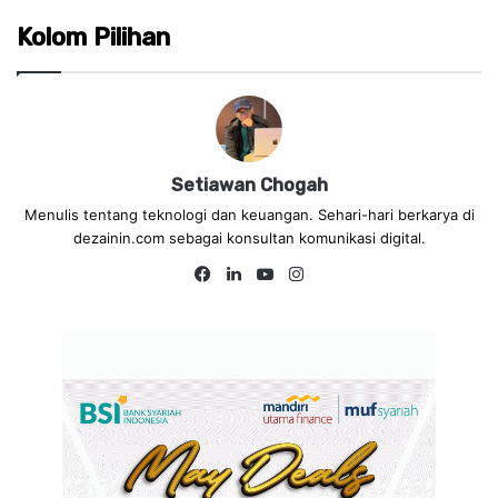
Kolom Pilihan
Setiawan Chogah
Menulis tentang teknologi dan keuangan. Sehari-hari berkarya di
dezainin.com sebagai konsultan komunikasi digital.
Fa
Lin
Yo
Ins
ce
ke
uT
tag
bo
dIn
ub
ra
ok
e
m