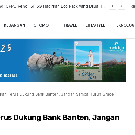
Wamenkeu Juda Agung Optimis Ekonomi Tumbuh Kuat dan Fiskal Tetap Terjaga di Tengah Ketidakpastian Global
Re
KEUANGAN
OTOMOTIF
TRAVEL
LIFESTYLE
TEKNOLOG
 Akan Terus Dukung Bank Banten, Jangan Sampai Turun Grade
Terus Dukung Bank Banten, Jangan