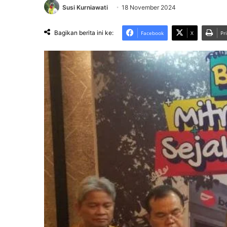
Susi Kurniawati
18 November 2024
Bagikan berita ini ke:
Facebook
X
Pr