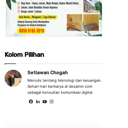
Kolom Pilihan
Setiawan Chogah
Menulis tentang teknologi dan keuangan.
Sehari-hari berkarya di dezainin.com
sebagai konsultan komunikasi digital.
Fa
Lin
Yo
Ins
ce
ke
uT
tag
bo
dIn
ub
ra
ok
e
m