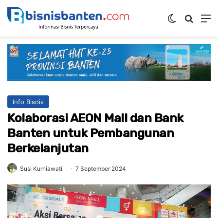
Switch ski
Mencar
M
Info Bisnis
Kolaborasi AEON Mall dan Bank
Banten untuk Pembangunan
Berkelanjutan
Susi Kurniawati
7 September 2024