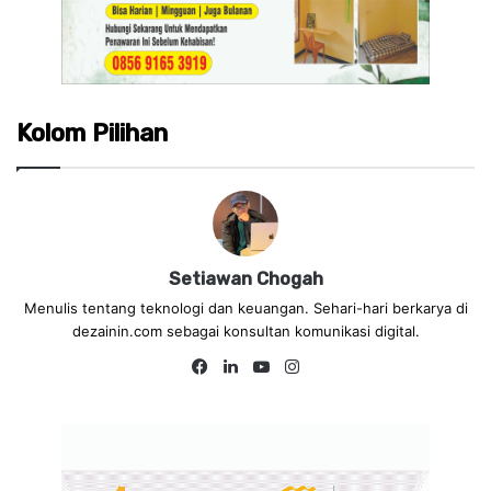
Kolom Pilihan
Setiawan Chogah
Menulis tentang teknologi dan keuangan. Sehari-hari berkarya di
dezainin.com sebagai konsultan komunikasi digital.
Fa
Lin
Yo
Ins
ce
ke
uT
tag
bo
dIn
ub
ra
ok
e
m