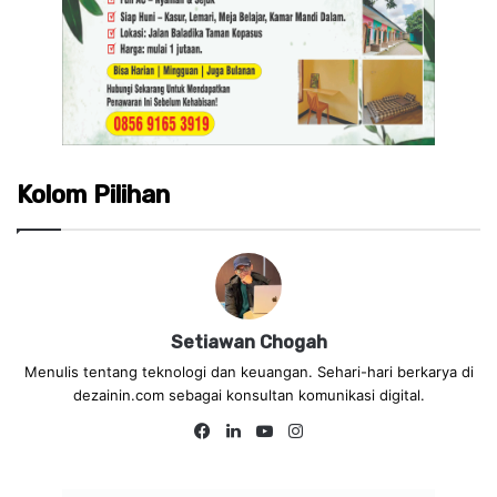
Kolom Pilihan
Setiawan Chogah
Menulis tentang teknologi dan keuangan. Sehari-hari berkarya di
dezainin.com sebagai konsultan komunikasi digital.
Fa
Lin
Yo
Ins
ce
ke
uT
tag
bo
dIn
ub
ra