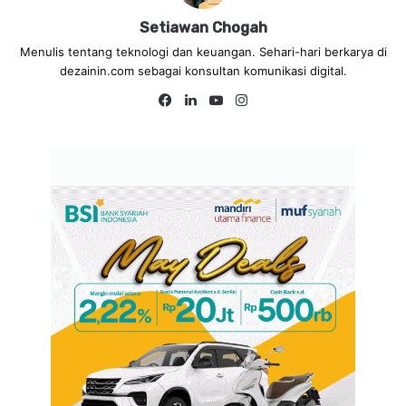
Setiawan Chogah
Menulis tentang teknologi dan keuangan. Sehari-hari berkarya di
dezainin.com sebagai konsultan komunikasi digital.
Fa
Lin
Yo
Ins
ce
ke
uT
tag
bo
dIn
ub
ra
ok
e
m