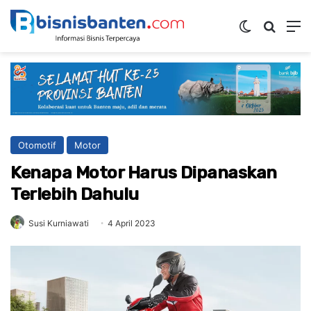
Switch ski
Mencar
M
Otomotif
Motor
Kenapa Motor Harus Dipanaskan
Terlebih Dahulu
Susi Kurniawati
4 April 2023