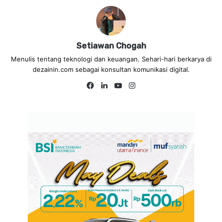
Setiawan Chogah
Menulis tentang teknologi dan keuangan. Sehari-hari berkarya di
dezainin.com sebagai konsultan komunikasi digital.
Fa
Lin
Yo
Ins
ce
ke
uT
tag
bo
dIn
ub
ra
ok
e
m