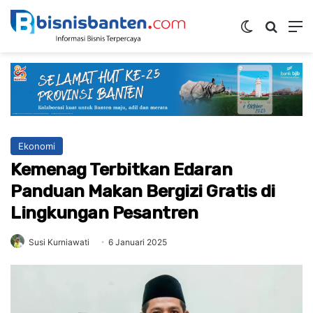
Switch ski
Mencar
M
Ekonomi
Kemenag Terbitkan Edaran
Panduan Makan Bergizi Gratis di
Lingkungan Pesantren
Susi Kurniawati
6 Januari 2025